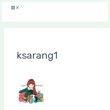
Main
콘
홈
안
Menu
텐
녕
츠
하
로
세
건
요!
너
뛰
기
ksarang1